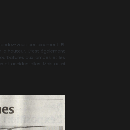
andez-vous certainement. Et
e la hauteur. C’est également
s courbatures aux jambes et les
es et accidentelles. Mais aussi