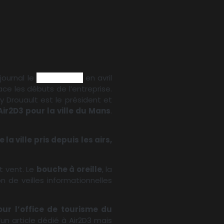
 journal
le
Maine Libre
en avril
ace les débuts de l’entreprise.
oy Drouault est le président et
Air2D3 pour la ville du Mans
.
 ville pris depuis les airs,
t vent. Le
bouche à oreille
, la
n de veilles informationnelles
our l’office de tourisme du
d’un article dédié à Air2D3 mais