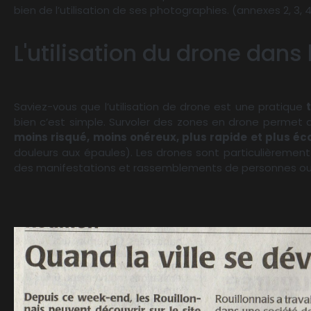
bien de l’utilisation de ses photographies. (annexes 2, 3, 4
L'utilisation du drone dans
Saviez-vous que l’utilisation de drone est une pratique
bien c’est simple. Survoler des zones en drone permet
moins risqué, moins onéreux, plus rapide et plus éc
douleurs aux épaules). Les drones sont particulièrement u
des manifestations et rassemblements de personnes ou