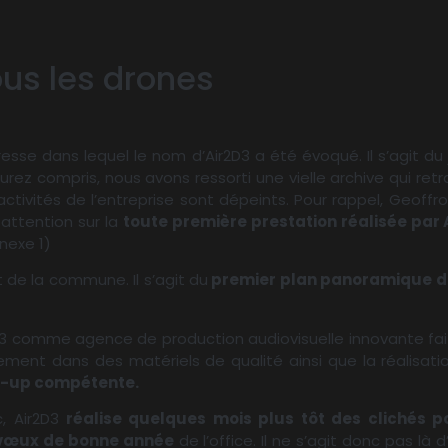
ous les drones
sse dans lequel le nom d’Air2D3 a été évoqué. Il s’agit du
aurez compris, nous avons ressorti une vielle archive qui retr
 activités de l’entreprise sont dépeints. Pour rappel, Geoffr
 attention sur la
toute première prestation réalisée par 
nexe 1)
it de la commune. Il s’agit du
premier plan panoramique de la
r2D3 comme agence de production audiovisuelle innovante fai
sement dans des matériels de qualité ainsi que la réalisatio
t-up compétente.
, Air2D3
réalise quelques mois plus tôt des clichés p
 vœux de bonne année
de l’office. Il ne s’agit donc pas là 