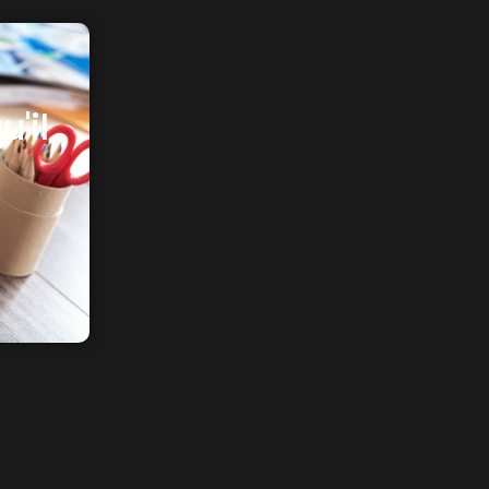
Annex
3
u'il
Voeux
2016