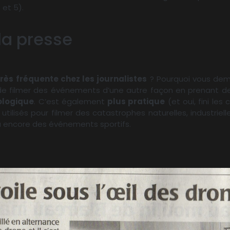
 et 5).
 la presse
très fréquente chez les journalistes
? Pourquoi vous dem
 de filmer des événements d’une autre façon en prenant d
ologique
. C’est également
plus pratique
(et oui, fini le
tilisés pour filmer des catastrophes naturelles, industriell
 encore des événements sportifs.