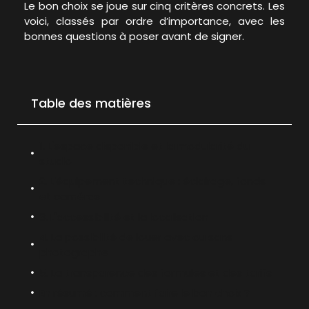
Le bon choix se joue sur cinq critères concrets. Les
voici, classés par ordre d’importance, avec les
bonnes questions à poser avant de signer.
Table des matières
1. L'espace disponible et la modularité du
studio
2. L'équipement technique : éclairage, fonds
et caméras
3. L'accessibilité et la localisation
4. La possibilité de louer avec ou sans
photographe
5. La transparence des formules et des tarifs
En résumé : comment faire le bon choix ?