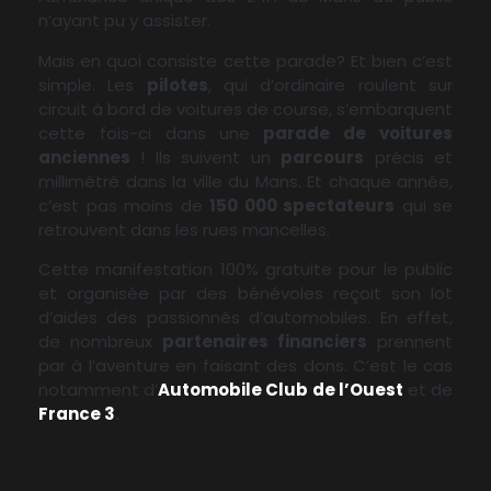
n’ayant pu y assister.
Mais en quoi consiste cette parade? Et bien c’est
simple. Les
pilotes
, qui d’ordinaire roulent sur
circuit à bord de voitures de course, s’embarquent
cette fois-ci dans une
parade de voitures
anciennes
! Ils suivent un
parcours
précis et
millimétré dans la ville du Mans. Et chaque année,
c’est pas moins de
150 000 spectateurs
qui se
retrouvent dans les rues mancelles.
Cette manifestation 100% gratuite pour le public
et organisée par des bénévoles reçoit son lot
d’aides des passionnés d’automobiles. En effet,
de nombreux
partenaires financiers
prennent
par à l’aventure en faisant des dons. C’est le cas
notamment d’
Automobile Club de l’Ouest
et de
France 3
.