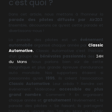
c'est quoi ?
Dans cet article, nous mettons à l’honneur la
parade des pilotes diffusée par Air2D3
.
Ensemble, découvrons ce qu’est cette parade et
divertissons-nous !
La parade des pilotes est un
événement
automobile
organisé chaque année par
Classic
Automotive.
Classic Automotive c’est l’histoire
d’un groupe de
bénévoles
passionnés
des
24H
du Mans
. Nous parlons bien sûr de cette
magnifique et plus grande épreuve d’endurance
auto mondiale. Nos supporters étaient si
passionnés qu’en
1995
, ils créent l’association
Classic Automotive
. Leur crédo ? Rendre cet
événement fédérateur
accessible au plus
grand nombre
. Comment ? En organisant
chaque année et
gratuitement
l’événement « la
parade des pilotes ». Se faisant, ils partagent
l’ambiance unique des 24H du Mans au public