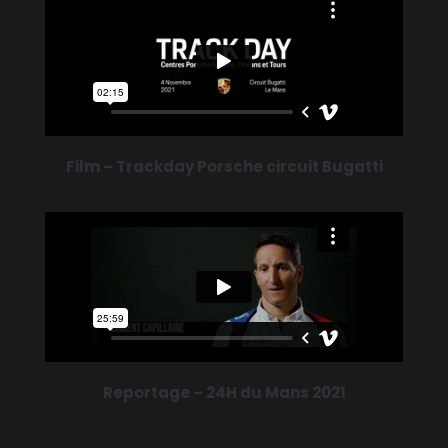
Film – Trackday Porsche circuit Bugatti
Reportage – 24H du Mans 2021