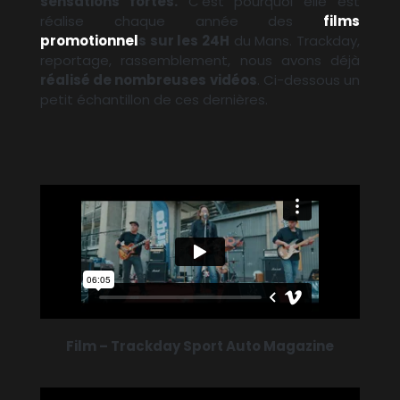
sensations fortes.
C’est pourquoi elle est
réalise chaque année des
films
promotionnel
s sur les 24H
du Mans. Trackday,
reportage, rassemblement, nous avons déjà
réalisé de nombreuses vidéos
. Ci-dessous un
petit échantillon de ces dernières.
Film – Trackday Sport Auto Magazine