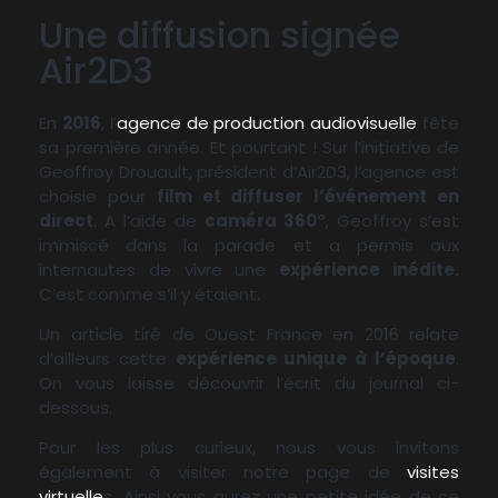
Une diffusion signée
Air2D3
En
2016
, l’
agence de production audiovisuelle
fête
sa première année. Et pourtant ! Sur l’initiative de
Geoffroy Drouault, président d’Air2D3, l’agence est
choisie pour
film et diffuser l’événement en
direct
. A l’aide de
caméra 360°
, Geoffroy s’est
immiscé dans la parade et a permis aux
internautes de vivre une
expérience inédite.
C’est comme s’il y étaient.
Un article tiré de Ouest France en 2016 relate
d’ailleurs cette
expérience unique à l’époque
.
On vous laisse découvrir l’écrit du journal ci-
dessous.
Pour les plus curieux, nous vous invitons
également à visiter notre page de
visites
virtuelle
s. Ainsi vous aurez une petite idée de ce