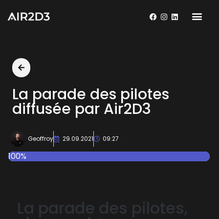
La parade des pilotes
diffusée par Air2D3
Geoffroy
29.09.2021
09:27
100%
La parade des pilotes,