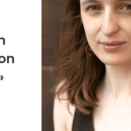
n
ion
»