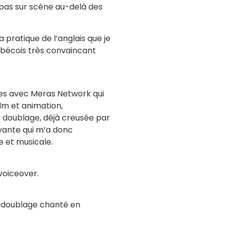
 pas sur scène au-delà des
pratique de l’anglais que je
ébécois très convaincant
nes avec Meras Network qui
ilm et animation,
u doublage, déjà creusée par
vante qui m’a donc
e et musicale.
voiceover.
de doublage chanté en